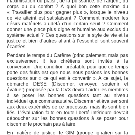
maximisation du plaisir, de la puissance, de l’argent, du
corps ou du confort ? A quoi bon cette maxime du
« Travailler plus pour gagner plus », lorsque le niveau
de vie atteint est satisfaisant ? Comment modérer les
désirs matériels au-delà d’un certain seuil ? Comment
donner une place plus digne et humaine aux exclus du
système actuel ? Ces questions sur le style de vie et la
justice et bien d’autres allant à l’essentiel sont souvent
écartées.
Pendant le temps du Carême (principalement, mais pas
exclusivement !) les chrétiens sont invités à la
conversion. Une condition préalable pour que ce temps
porte des fruits est que nous nous posions les bonnes
questions sur « ce qui est à convertir ». A ce sujet, la
démarche DESE (Discerner, envoyer, soutenir et
évaluer) proposée par la CVX devrait aider les membres
à se poser les bonnes questions tant au niveau
individuel que communautaire. Discerner et évaluer sont
aux deux extrémités de ce processus, mais ils sont bien
liés. L’évaluation faite en toute liberté intérieure devrait
déboucher sur les bonnes questions à se poser pour
discerner le prochain pas à faire.
En matière de justice, le GIM (groupe ignatien sur la