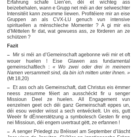
Erfahrung schafe Lien’en, déi et wichteg ass
beizebehalen, wann e Grupp net méi an der selweschter
Intensitéit kann zesumme liewen. Profitéiere mir an eise
Gruppen an als CVX-LU genuch vun intensive
spirituellen a mënschleche Momenter ? A gi mir eis
d’Mëttelen fir dat, wat gewuess ass, ze förderen an ze
schützen ?
Fazit
Mir si méi an d’Gemeinschaft agebonne wéi mir et oft
–
wouer huelen ! Eise Glawen ass fundamental
gemeinschaftlech :
« Wo zwei oder drei in meinem
Namen versammelt sind, da bin ich mitten unter ihnen. »
(Mt 18,20)
Et ass och als Gemeinschaft, datt Christus eis ëmmer
–
neess zesumme féiert an ausschéckt fir u senger
Missioun Deel ze huelen. All Engagement vun
eenzelnen geet och déi ganz Gemeinschaft eppes un,
déi esou weider wiisst a sech entwéckelt. Un eis, gutt
Weeër fir dËnnerstëtzung a symbolesch Gesten fir eng
nei Missioun, déi engem uvertraut gëtt, ze erfannen !
A senger Priedegt zu Bréissel am September d’läscht
–