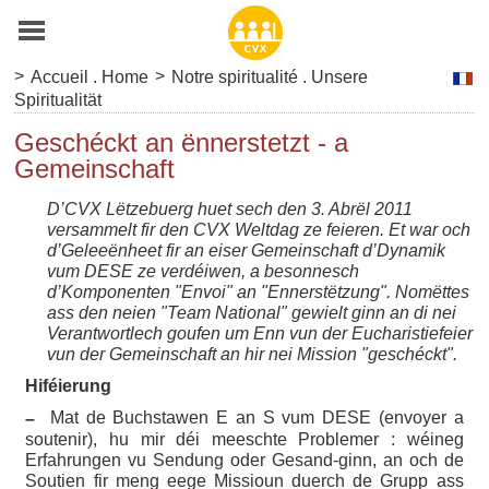
>
>
Accueil . Home
Notre spiritualité . Unsere
Spiritualität
Geschéckt an ënnerstetzt - a
Gemeinschaft
D’CVX Lëtzebuerg huet sech den 3. Abrël 2011
versammelt fir den CVX Weltdag ze feieren. Et war och
d’Geleeënheet fir an eiser Gemeinschaft d’Dynamik
vum DESE ze verdéiwen, a besonnesch
d’Komponenten "Envoi" an "Ennerstëtzung". Nomëttes
ass den neien "Team National" gewielt ginn an di nei
Verantwortlech goufen um Enn vun der Eucharistiefeier
vun der Gemeinschaft an hir nei Mission "geschéckt".
Hiféierung
Mat de Buchstawen E an S vum DESE (envoyer a
–
soutenir), hu mir déi meeschte Problemer : wéineg
Erfahrungen vu Sendung oder Gesand-ginn, an och de
Soutien fir meng eege Missioun duerch de Grupp ass