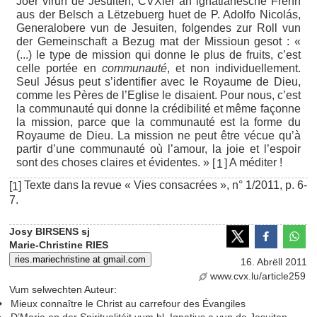
Joer virun de Jesuiten, CVXler an ignatianesche Frënn
aus der Belsch a Lëtzebuerg huet de P. Adolfo Nicolás,
Generalobere vun de Jesuiten, folgendes zur Roll vun
der Gemeinschaft a Bezug mat der Missioun gesot : «
(...) le type de mission qui donne le plus de fruits, c’est
celle portée en
communauté
, et non individuellement.
Seul Jésus peut s’identifier avec le Royaume de Dieu,
comme les Pères de l’Eglise le disaient. Pour nous, c’est
la communauté qui donne la crédibilité et même façonne
la mission, parce que la communauté est la forme du
Royaume de Dieu. La mission ne peut être vécue qu’à
partir d’une communauté où l’amour, la joie et l’espoir
sont des choses claires et évidentes. »
A méditer !
[
]
1
Texte dans la revue « Vies consacrées », n° 1/2011, p. 6-
[
]
1
7.
Josy BIRSENS sj
Marie-Christine RIES
ries.mariechristine at gmail.com
16. Abrëll 2011
www.cvx.lu/article259
Vum selwechten Auteur:
Mieux connaître le Christ au carrefour des Évangiles