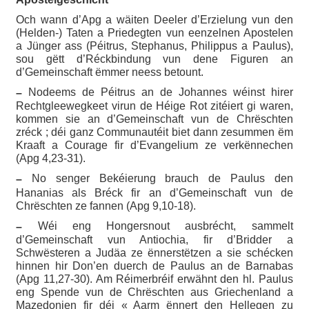
Och wann d’Apg a wäiten Deeler d’Erzielung vun den
(Helden-) Taten a Priedegten vun eenzelnen Apostelen
a Jünger ass (Péitrus, Stephanus, Philippus a Paulus),
sou gëtt d’Réckbindung vun dene Figuren an
d’Gemeinschaft ëmmer neess betount.
Nodeems de Péitrus an de Johannes wéinst hirer
–
Rechtgleewegkeet virun de Héige Rot zitéiert gi waren,
kommen sie an d’Gemeinschaft vun de Chrëschten
zréck ; déi ganz Communautéit biet dann zesummen ëm
Kraaft a Courage fir d’Evangelium ze verkënnechen
(Apg 4,23-31).
No senger Bekéierung brauch de Paulus den
–
Hananias als Bréck fir an d’Gemeinschaft vun de
Chrëschten ze fannen (Apg 9,10-18).
Wéi eng Hongersnout ausbrécht, sammelt
–
d’Gemeinschaft vun Antiochia, fir d’Bridder a
Schwësteren a Judäa ze ënnerstëtzen a sie schécken
hinnen hir Don’en duerch de Paulus an de Barnabas
(Apg 11,27-30). Am Réimerbréif erwähnt den hl. Paulus
eng Spende vun de Chrëschten aus Griechenland a
Mazedonien fir déi « Aarm ënnert den Hellegen zu