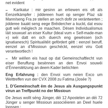
net evident
Karikatur : mir gesinn an erliewen eis oft als
–
Eenzelkämpfer : jiddereen huet op senger Plaz säi
Mann/seng Fra ze stellen an sech dofir ze veräntwerten ;
jidderee baakt seng eege Bréidercher a kuckt, dat esou
gutt wéi méiglech ze maachen. Dësen Individualismus
läit souwuel an eiser Kultur (Ideal vum « Self-made-man
») wéi datt en och duerch eng gewëssen (och
ignatianesch) Spiritualitéit gefördert gëtt : eenzel beruff,
eenzel an d’Missioun geschéckt, eenzel viru Gott
verantwortlech !
Mir wëllen eis haut op dat Gemeinschaftlecht vun
–
eiser Beruffung besënnen an den Envoi souwéi
d’Ënnerstëtzung an deem Kader beliichten
Eng Erfahrung :
den Envoi vum neien Exco um
Welttreffen vun der CVX 2008 zu Fatima (Josée ?)
1. D’Gemeinschaft ëm de Jesus als Ausgangspunkt
virun an Treffpunkt no der Missioun
De Jesus wollt séng Jünger, déi 12 Apostelen an déi 72
Jünger u senger Missioun associéieren an Deel huele
loossen :