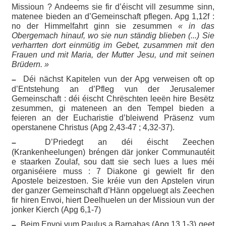
Missioun ? Andeems sie fir d’éischt vill zesumme sinn,
matenee bieden an d’Gemeinschaft pflegen. Apg 1,12f :
no der Himmelfahrt ginn sie zesummen
« in das
Obergemach hinauf, wo sie nun ständig blieben (...) Sie
verharrten dort einmütig im Gebet, zusammen mit den
Frauen und mit Maria, der Mutter Jesu, und mit seinen
Brüdern. »
Déi nächst Kapitelen vun der Apg verweisen oft op
–
d’Entstehung an d’Pfleg vun der Jerusalemer
Gemeinschaft : déi éischt Chrëschten leeën hire Besëtz
zesummen, gi mateneen an den Tempel bieden a
feieren an der Eucharistie d’bleiwend Präsenz vum
operstanene Christus (Apg 2,43-47 ; 4,32-37).
D’Priedegt an déi éischt Zeechen
–
(Krankenheelungen) bréngen där jonker Communautéit
e staarken Zoulaf, sou datt sie sech lues a lues méi
organiséiere muss : 7 Diakone gi gewielt fir den
Apostele beizestoen. Sie kréie vun den Apstelen virun
der ganzer Gemeinschaft d’Hänn opgeluegt als Zeechen
fir hiren Envoi, hiert Deelhuelen un der Missioun vun der
jonker Kierch (Apg 6,1-7)
Beim Envoi vum Paulus a Barnabas (Apg 13,1-3) geet
–