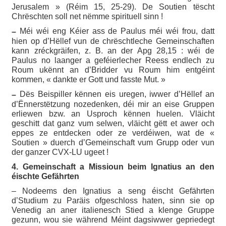
Jerusalem » (Réim 15, 25-29). De Soutien tëscht
Chrëschten soll net nëmme spirituell sinn !
Méi wéi eng Kéier ass de Paulus méi wéi frou, datt
–
hien op d’Hëllef vun de chrëschtleche Gemeinschaften
kann zréckgräifen, z. B. an der Apg 28,15 : wéi de
Paulus no laanger a geféierlecher Reess endlech zu
Roum ukënnt an d’Bridder vu Roum him entgéint
kommen, « dankte er Gott und fasste Mut. »
Dës Beispiller kënnen eis uregen, iwwer d’Hëllef an
–
d’Ënnerstëtzung nozedenken, déi mir an eise Gruppen
erliewen bzw. an Usproch kënnen huelen. Vläicht
geschitt dat ganz vum selwen, vläicht gëtt et awer och
eppes ze entdecken oder ze verdéiwen, wat de «
Soutien » duerch d’Gemeinschaft vum Grupp oder vun
der ganzer CVX-LU ugeet !
4. Gemeinschaft a Missioun beim Ignatius an den
éischte Gefährten
– Nodeems den Ignatius a seng éischt Gefährten
d’Studium zu Paräis ofgeschloss haten, sinn sie op
Venedig an aner italienesch Stied a klenge Gruppe
gezunn, wou sie während Méint dagsiwwer gepriedegt