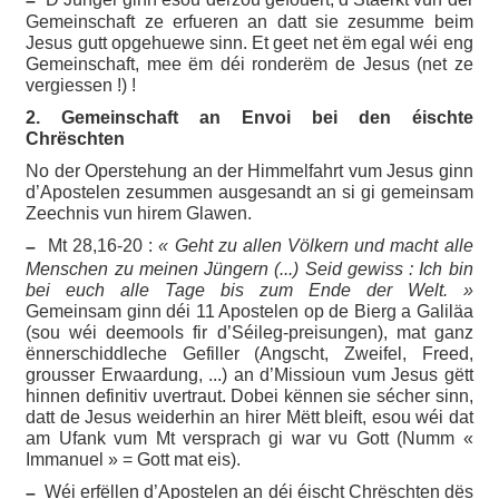
–
Gemeinschaft ze erfueren an datt sie zesumme beim
Jesus gutt opgehuewe sinn. Et geet net ëm egal wéi eng
Gemeinschaft, mee ëm déi ronderëm de Jesus (net ze
vergiessen !) !
2. Gemeinschaft an Envoi bei den éischte
Chrëschten
No der Operstehung an der Himmelfahrt vum Jesus ginn
d’Apostelen zesummen ausgesandt an si gi gemeinsam
Zeechnis vun hirem Glawen.
Mt 28,16-20 :
« Geht zu allen Völkern und macht alle
–
Menschen zu meinen Jüngern (...) Seid gewiss : Ich bin
bei euch alle Tage bis zum Ende der Welt. »
Gemeinsam ginn déi 11 Apostelen op de Bierg a Galiläa
(sou wéi deemools fir d’Séileg-preisungen), mat ganz
ënnerschiddleche Gefiller (Angscht, Zweifel, Freed,
grousser Erwaardung, ...) an d’Missioun vum Jesus gëtt
hinnen definitiv uvertraut. Dobei kënnen sie sécher sinn,
datt de Jesus weiderhin an hirer Mëtt bleift, esou wéi dat
am Ufank vum Mt versprach gi war vu Gott (Numm «
Immanuel » = Gott mat eis).
Wéi erfëllen d’Apostelen an déi éischt Chrëschten dës
–