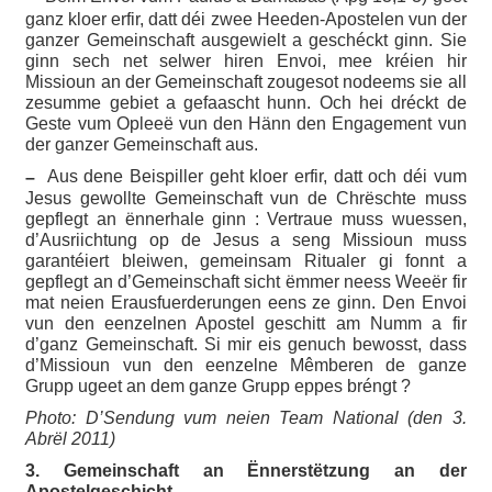
ganz kloer erfir, datt déi zwee Heeden-Apostelen vun der
ganzer Gemeinschaft ausgewielt a geschéckt ginn. Sie
ginn sech net selwer hiren Envoi, mee kréien hir
Missioun an der Gemeinschaft zougesot nodeems sie all
zesumme gebiet a gefaascht hunn. Och hei dréckt de
Geste vum Opleeë vun den Hänn den Engagement vun
der ganzer Gemeinschaft aus.
Aus dene Beispiller geht kloer erfir, datt och déi vum
–
Jesus gewollte Gemeinschaft vun de Chrëschte muss
gepflegt an ënnerhale ginn : Vertraue muss wuessen,
d’Ausriichtung op de Jesus a seng Missioun muss
garantéiert bleiwen, gemeinsam Ritualer gi fonnt a
gepflegt an d’Gemeinschaft sicht ëmmer neess Weeër fir
mat neien Erausfuerderungen eens ze ginn. Den Envoi
vun den eenzelnen Apostel geschitt am Numm a fir
d’ganz Gemeinschaft. Si mir eis genuch bewosst, dass
d’Missioun vun den eenzelne Mêmberen de ganze
Grupp ugeet an dem ganze Grupp eppes bréngt ?
Photo: D’Sendung vum neien Team National (den 3.
Abrël 2011)
3. Gemeinschaft an Ënnerstëtzung an der
Apostelgeschicht