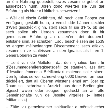
an ëm Nahrung gebiedelt, owes zesumme gebiet an
ausgetosch hunn. Joren dono wäerten sie vun där
Erfahrung als hirer « Urkiirch » schwetzen !
– Wéi déi éischt Gefährten, déi sech dem Poopst zur
Verfügung gestallt hunn, a verschidde Länner uechter
d’Welt geschéckt ginn, stellt sech fir sie d’Fro, ob sie
sech sollen als Uerden zesummen doen fir hir
gemeinsam Erfahrung an d’Lien’en, déi doduerch
entstane sinn, ze schützen. Esou beschléissen sie 1539
no engem méintelaangen Discernement, sech effektiv
zesummen ze schléissen an den Ignatius als hiren 1.
Generaloberen ze wielen.
– Eent vun de Mëttelen, dat den Ignatius fënnt fir
d’Zesummegehéieregkeetsgefill ze stäerken, ass datt
d’Jesuiten ëmmer a Bréifkontakt matenee solle stoen.
Den Ignatius selwer schreiwt eng 6000 Bréiwer an heen
décidéiert, datt all Oberen winstens emol am Joer op
Roum soll schreiwen. Auszich aus dene Bréifer ginn
ofgeschriwwen oder souguer gedréckt an an alle
Gemeinschafte vun de Jesuite virgelies (« lettres
édifiantes »).
– Zäite vu gemeinsamer spiritueller a mënschlecher