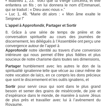
• Matthieu 1, 23. “Voici que la Vierge concevra, et elle
enfantera un fils ; on lui donnera le nom d’Emmanuel,
qui se traduit : « Dieu-avec-nous »."
• Luc 1, 46. “Marie dit alors : « Mon âme exalte le
Seigneur !”
L’appel à Approfondir, Partager et Sortir
8. Grâce à une série de temps de prière et de
conversation spirituelle au cours des journées de
discernement, les délégués à l’Assemblée ont perçu une
convergence autour de l’appel à
Approfondir
notre identité au travers d’une conversion
intérieure qui nous permet d’être plus fidèles et plus
soucieux de notre charisme dans toutes ses dimensions,
Partager
humblement avec les autres le don de la
spiritualité ignatienne telle que vécue au cœur même de
notre vocation de laïcs, en ce compris les dons précieux
que sont le discernement et les outils ignatiens, et
Sortir
pour servir ceux qui sont dans le plus grand
besoin et semer des grains de miséricorde, de joie et
d’espérance dans le monde, de manière à suivre Jésus
de plus près et travailler avec lui à l’avènement du
Royaume.