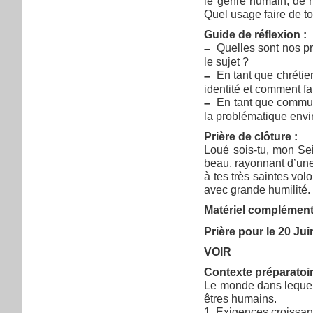
le genre humain, de n
Quel usage faire de to
Guide de réflexion :
Quelles sont nos pr
–
le sujet ?
En tant que chrétien
–
identité et comment fa
En tant que communa
–
la problématique env
Prière de clôture :
Loué sois-tu, mon Seig
beau, rayonnant d’une 
à tes très saintes vol
avec grande humilité. 
Matériel complémenta
Prière pour le 20 Ju
VOIR
Contexte préparatoire
Le monde dans lequel 
êtres humains.
1. Exigences croissan