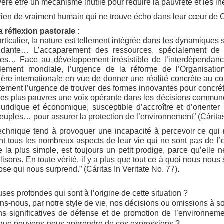
éré être un mécanisme inutile pour réduire la pauvreté et les in
t rien de vraiment humain qui ne trouve écho dans leur cœur de 
 réflexion pastorale :
ticulier, la nature est tellement intégrée dans les dynamiques s
ante… L’accaparement des ressources, spécialement de l’
ées… Face au développement irrésistible de l’interdépenda
lement mondiale, l’urgence de la réforme de l’Organisatio
ère internationale en vue de donner une réalité concrète au co
tement l’urgence de trouver des formes innovantes pour concrétis
les plus pauvres une voix opérante dans les décisions commune
 juridique et économique, susceptible d’accroître et d’orienter
peuples… pour assurer la protection de l’environnement” (Cáritas 
echnique tend à provoquer une incapacité à percevoir ce qui n
 tous les nombreux aspects de leur vie qui ne sont pas de l’
a plus simple, est toujours un petit prodige, parce qu’elle 
lisons. En toute vérité, il y a plus que tout ce à quoi nous nous
se qui nous surprend.” (Cáritas In Veritate No. 77).
es profondes qui sont à l’origine de cette situation ?
-nous, par notre style de vie, nos décisions ou omissions à 
 significatives de défense et de promotion de l’environnem
Et que pouvons-nous apprendre de ces expressions ?