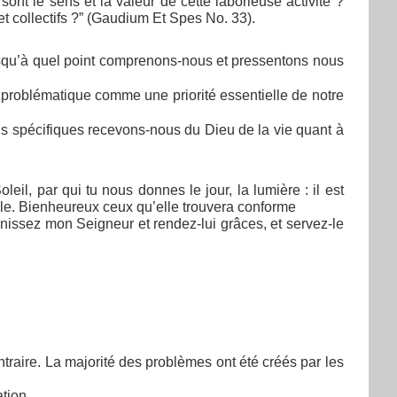
nt le sens et la valeur de cette laborieuse activité ?
 et collectifs ?” (Gaudium Et Spes No. 33).
usqu’à quel point comprenons-nous et pressentons nous
problématique comme une priorité essentielle de notre
s spécifiques recevons-nous du Dieu de la vie quant à
eil, par qui tu nous donnes le jour, la lumière : il est
bole. Bienheureux ceux qu’elle trouvera conforme
bénissez mon Seigneur et rendez-lui grâces, et servez-le
raire. La majorité des problèmes ont été créés par les
tion.