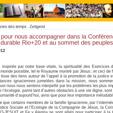
nes des temps . Zeitgeist
e pour nous accompagner dans la Conférenc
durable Rio+20 et au sommet des peuple
012
 inspirée par notre base vitale, la spiritualité des Exercic
monde possible, tel le Royaume montré par Jésus ; et ceci de 
tisse des liens autour de l’appel à la promotion de la justice et
nstances ignaciennes jumelées dans la mission, nous sommes
rquoi nous nous sentons interpellé par les problèmes les plus i
e l’écologie, parmi tant d’autres obstacles à une vie digne, sont
’humanité d’aujourd’hui, ainsi que pour leur importance inéludabl
e que certains membres de la famille Ignacienne, par l’interm
ustice Sociale et l’Ecologie de la Compagnie de Jésus, la Co
JESUIT et Fe y Alegria se sont alliés pour participer à l