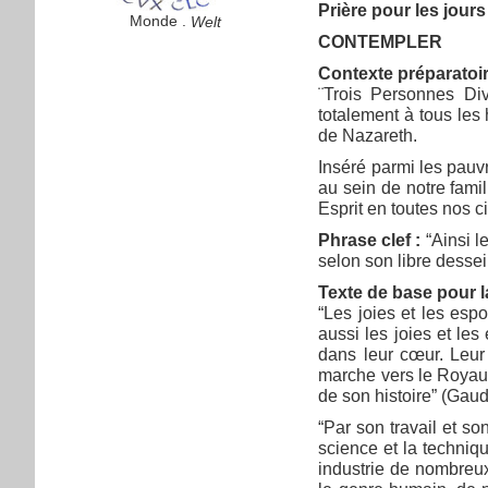
Prière pour les jour
Monde .
Welt
CONTEMPLER
Contexte préparatoire
¨Trois Personnes Div
totalement à tous les
de Nazareth.
Inséré parmi les pauvr
au sein de notre fami
Esprit en toutes nos c
Phrase clef :
“Ainsi le
selon son libre dessei
Texte de base pour la
“Les joies et les esp
aussi les joies et les
dans leur cœur. Leur
marche vers le Royau
de son histoire” (Gau
“Par son travail et s
science et la techniq
industrie de nombreux