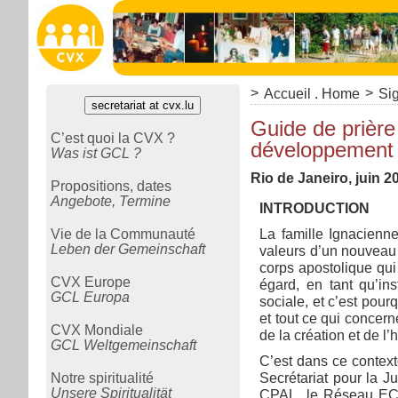
>
>
Accueil . Home
Sig
secretariat at cvx.lu
Guide de prièr
C’est quoi la CVX ?
développement 
Was ist GCL ?
Rio de Janeiro, juin 2
Propositions, dates
Angebote, Termine
INTRODUCTION
Vie de la Communauté
La famille Ignacienne
Leben der Gemeinschaft
valeurs d’un nouveau 
corps apostolique qui 
CVX Europe
égard, en tant qu’i
GCL Europa
sociale, et c’est pou
et tout ce qui concern
CVX Mondiale
de la création et de l
GCL Weltgemeinschaft
C’est dans ce context
Notre spiritualité
Secrétariat pour la J
Unsere Spiritualität
CPAL, le Réseau ECO-