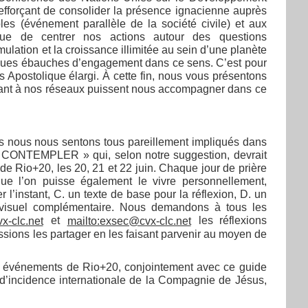
efforçant de consolider la présence ignacienne auprès
s (événement parallèle de la société civile) et aux
ique de centrer nos actions autour des questions
lation et la croissance illimitée au sein d’une planète
elques ébauches d’engagement dans ce sens. C’est pour
 Apostolique élargi. À cette fin, nous vous présentons
tenant à nos réseaux puissent nous accompagner dans ce
les nous nous sentons tous pareillement impliqués dans
 « CONTEMPLER » qui, selon notre suggestion, devrait
de Rio+20, les 20, 21 et 22 juin. Chaque jour de prière
que l’on puisse également le vivre personnellement,
 l’instant, C. un texte de base pour la réflexion, D. un
diovisuel complémentaire. Nous demandons à tous les
et
les réflexions
x-clc.net
mailto:exsec@cvx-clc.net
sions les partager en les faisant parvenir au moyen de
aux événements de Rio+20, conjointement avec ce guide
u d’incidence internationale de la Compagnie de Jésus,