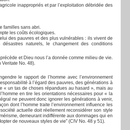
icole inappropriés et par l’exploitation débridée des
 familles sans abri.
pte les coûts écologiques.
lui des pauvres et des plus vulnérables : ils vivent de
es désastres naturels, le changement des conditions
us précède et Dieu nous l’a donnée comme milieu de vie.
 Veritate No. 48).
engendre le rapport de l’homme avec l’environnement
responsabilité à l’égard des pauvres, des générations à
mme « un tas de choses répandues au hasard », mais au
l’homme en tire les orientations nécessaires pour « la
tégral ne peuvent donc ignorer les générations à venir,
 façon dont l’homme traite l’environnement influence les
société actuelle doit réellement reconsidérer son style
sumérisme, demeurant indifférente aux dommages qui en
pter de nouveaux styles de vie” (CIV No. 48 y 51).