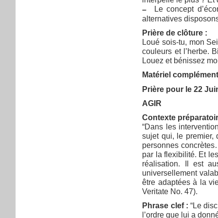
Le concept d’écono
–
alternatives disposon
Prière de clôture :
Loué sois-tu, mon Seig
couleurs et l’herbe. 
Louez et bénissez mon 
Matériel complémenta
Prière pour le 22 Ju
AGIR
Contexte préparatoir
“Dans les interventio
sujet qui, le premier
personnes concrètes… 
par la flexibilité. Et
réalisation. Il est 
universellement valab
être adaptées à la vi
Veritate No. 47).
Phrase clef :
“Le disci
l’ordre que lui a don