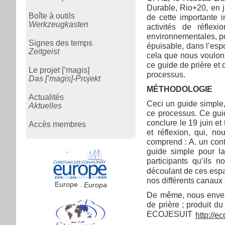
Durable, Rio+20, en j
Boîte à outils
de cette importante 
Werkzeugkasten
activités de réflex
environnementales, po
Signes des temps
épuisable, dans l’esp
Zeitgeist
cela que nous voulons
ce guide de prière et
Le projet [’magis]
processus.
Das [’magis]-Projekt
MÉTHODOLOGIE
Actualités
Ceci un guide simple,
Aktuelles
ce processus. Ce gui
conclure le 19 juin e
Accès membres
et réflexion, qui, n
comprend : A. un conte
guide simple pour la
participants qu’ils 
découlant de ces espa
nos différents canaux 
Europe .
Europa
De même, nous enverr
de prière ; produit d
ECOJESUIT
http://e