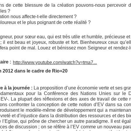
 de cette blessure de la création pouvons-nous percevoir dan
les ?
ion nous affecte-t-elle directement ?
oureux et le plus poignant de cette réalité ?
neur, pour sœur eau, qui est très utile et humble, précieuse et
t ; il est beau et joyeux, robuste et fort. Bienheureux ceux qu’e
fera point de mal. Louez et bénissez mon Seigneur et rendez-lu
ire :
http://www.youtube.com/watch?v=tma7...
in 2012 dans le cadre de Rio+20
e à la journée :
La proposition d’une économie verte et ses gra
ndamentaux pour la Conférence des Nations Unies sur le D
EV-. La plupart des réflexions et des axes de travail de cette 
s confronter la conception de cette notion d’EV dans sa cons
eproduisent le modèle-même de développement qui a maintenant
eté et d’injustice dans la distribution des ressources et des b
 l’Eglise, qui prône de chercher un autre paradigme. Il est éga
es de discussion ; on se réfère à l’EV comme un nouveau parad