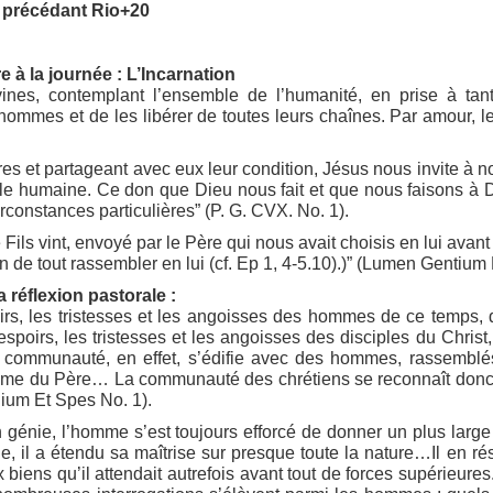
s précédant Rio+20
 à la journée : L’Incarnation
ines, contemplant l’ensemble de l’humanité, en prise à ta
 hommes et de les libérer de toutes leurs chaînes. Par amour, l
es et partageant avec eux leur condition, Jésus nous invite à n
lle humaine. Ce don que Dieu nous fait et que nous faisons à Di
irconstances particulières” (P. G. CVX. No. 1).
 Fils vint, envoyé par le Père qui nous avait choisis en lui avant
n de tout rassembler en lui (cf. Ep 1, 4-5.10).)” (Lumen Gentium 
 réflexion pastorale :
oirs, les tristesses et les angoisses des hommes de ce temps, d
 espoirs, les tristesses et les angoisses des disciples du Christ
 communauté, en effet, s’édifie avec des hommes, rassemblés 
me du Père… La communauté des chrétiens se reconnaît donc r
dium Et Spes No. 1).
on génie, l’homme s’est toujours efforcé de donner un plus larg
ue, il a étendu sa maîtrise sur presque toute la nature…Il en 
 biens qu’il attendait autrefois avant tout de forces supérieure