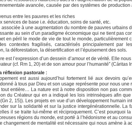
nnementale avancée, causée par des systèmes de production agr
.
enus entre les pauvres et les riches
 services de base i.e. éducation, soins de santé, etc.
e associée à une augmentation du nombre de pauvres urbains de
ssante au sein d’un paradigme économique qui ne tient pas com
et en péril le mode de vie de tout le monde, particulièrement ce
s contextes fragilisés, caractérisés principalement par l
on, la déforestation, la désertification et l’épuisement des sols.
re est l’expression d’un dessein d’amour et de vérité. Elle no
ateur (cf. Rm 1, 20) et de son amour pour l’humanité” (Cáritas In
 réflexion pastorale :
pement est aussi aujourd’hui fortement lié aux devoirs qu’
té donné à tous par Dieu et son usage représente pour nous une 
é tout entière… La nature est à notre disposition non pas co
n du Créateur qui en a indiqué les lois intrinsèques afin que 
 » (Gn 2, 15)). Les projets en vue d’un développement humain in
nder sur la solidarité et sur la justice intergénérationnelle. La
lles il se traite lui-même et réciproquement. C’est pourquoi la 
mbreuses régions du monde, est porté à l’hédonisme et au con
le changement de mentalité est nécessaire qui nous amène à ado