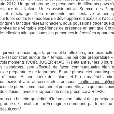
uin 2012. Un grand groupe de personnes de différents pays s’
instance des Nations Unies assisteront au Sommet des Peuple
ion et d’échange. Cela représente une tentative authent
ur lutter contre les modèles de développement axés sur l’accumu
oir qu’en tant que réseau ignacien, nous poussions tracer qu
 vivre une véritable expérience de présence en tant que Corps
 de réflexion afin que toutes les personnes intéressées appar
 qui vise à encourager la prière et la réflexion grâce auxquel
de est construit autour de 4 temps, une période préparatoire
t trois moments (VOIR, JUGER et AGIR) s’étalant sur les 3 jours 
ous l’espérons, sera effectué de façon communautaire bien 
xte préparatoire de la journée, B. une phrase clef pour inspirer
 réflexion, E. une prière de clôture, et F. un matériel au
nous écrivent aux adresses électroniques
mailto:mauriciol@cv
ces de prière communautaire et personnelle, afin que nous puis
de diffusion, avec les rapports de notre présence à Rio+20.
ons un bulletin quotidien d’information traitant des princip
u groupe de travail sur l’ « Écologie » coordonné par le résea
cojesuit.com/