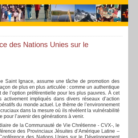
e des Nations Unies sur le
s
es de Saint Ignace, assume une tâche de promotion des
façon de plus en plus articulée : comme un authentique
 de l’option préférentielle pour les plus pauvres. À cet
 activement impliqués dans divers réseaux d’action
mpératifs du monde actuel. Le thème de l’environnement
 cruciaux dans la mesure où ils révèlent la vulnérabilité
e pour l’avenir des générations à venir.
édiaire de la Communauté de Vie Chrétienne - CVX-, le
nférence des Provinciaux Jésuites d’Amérique Latine –
a Conférence des Nations Unies sur le Développement