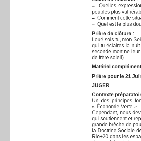
Quelles expressions
–
peuples plus vulnérab
Comment cette situat
–
Quel est le plus doul
–
Prière de clôture :
Loué sois-tu, mon Seig
qui tu éclaires la nui
seconde mort ne leur 
de frère soleil)
Matériel complémenta
Prière pour le 21 Ju
JUGER
Contexte préparatoir
Un des principes fo
« Économie Verte » - 
Cependant, nous devon
qui soutiennent et r
grande brèche de pauvr
la Doctrine Sociale de
Rio+20 dans les espac