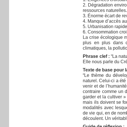
2. Dégradation enviro
ressources naturelles
3. Énorme écart de rev
4. Manque d’accès aux
5. Urbanisation rapid
6. Consommation croi
La crise écologique m
plus en plus dans de
climatiques, la polluti
Phrase clef :
“La natu
Elle nous parle du Cré
Texte de base pour la
“Le thème du dévelop
naturel. Celui-ci a é
venir et de l’humanit
contraire comme un do
garder et la cultiver
mais ils doivent se fo
modalités avec lesque
de vie qui, en de no
découlent. Un véritab
Guide de réflexion :