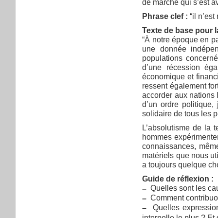
de marché qui s’est av
Phrase clef :
“il n’es
Texte de base pour la
“À notre époque en par
une donnée indépend
populations concern
d’une récession éga
économique et financi
ressent également for
accorder aux nations 
d’un ordre politique,
solidaire de tous les 
L’absolutisme de la t
hommes expérimentent
connaissances, même l
matériels que nous uti
a toujours quelque cho
Guide de réflexion :
Quelles sont les caus
–
Comment contribuons
–
Quelles expressions
–
interpelle le plus ? 