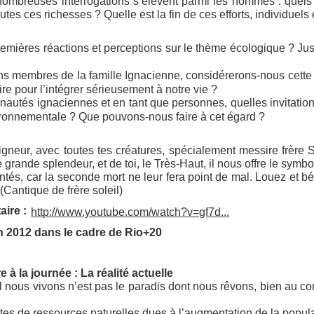
ombreuses interrogations s’élèvent parmi les hommes : quels so
utes ces richesses ? Quelle est la fin de ces efforts, individuels
emières réactions et perceptions sur le thème écologique ? J
s membres de la famille Ignacienne, considérerons-nous cette 
ire pour l’intégrer sérieusement à notre vie ?
utés ignaciennes et en tant que personnes, quelles invitation
ironnementale ? Que pouvons-nous faire à cet égard ?
neur, avec toutes tes créatures, spécialement messire frère Sol
grande splendeur, et de toi, le Très-Haut, il nous offre le sym
ontés, car la seconde mort ne leur fera point de mal. Louez et 
(Cantique de frère soleil)
ire :
http://www.youtube.com/watch?v=gf7d...
in 2012 dans le cadre de Rio+20
 à la journée : La réalité actuelle
nous vivons n’est pas le paradis dont nous rêvons, bien au cont
tes de ressources naturelles dues à l’augmentation de la popula