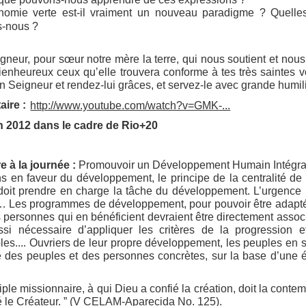
mie verte est-il vraiment un nouveau paradigme ? Quelles 
s-nous ?
neur, pour sœur notre mère la terre, qui nous soutient et nous no
Bienheureux ceux qu’elle trouvera conforme à tes très saintes v
Seigneur et rendez-lui grâces, et servez-le avec grande humilit
ire :
http://www.youtube.com/watch?v=GMK-...
in 2012 dans le cadre de Rio+20
e à la journée :
Promouvoir un Développement Humain Intégra
ns en faveur du développement, le principe de la centralité de 
, doit prendre en charge la tâche du développement. L’urgence p
Les programmes de développement, pour pouvoir être adaptés au
 les personnes qui en bénéficient devraient être directement asso
aussi nécessaire d’appliquer les critères de la progression
les.... Ouvriers de leur propre développement, les peuples en
e des peuples et des personnes concrètes, sur la base d’une é
ple missionnaire, à qui Dieu a confié la création, doit la contemp
né le Créateur. ” (V CELAM-Aparecida No. 125).