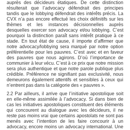
auprès des décideurs étatiques. De cette distinction
résulterait que l’advocacy défendrait des principes
tandis que le lobbying défendrait des intérêts précis. La
CVX n’a pas encore effectué les choix définitifs sur les
thèmes et les instances décisionnelles auprès
desquelles exercer son advocacy et/ou lobbying. C’est
pourquoi la distinction paraît sans intérêt pratique à ce
stade. En tout état de cause, il importe d’affirmer que
notre advocacy/lobbying sera marqué par notre option
préférentielle pour les pauvres. C’est avec et en faveur
des pauvres que nous agirons. D’où l’importance de
communier à leur vécu. C’est à ce prix que notre mission
sera plus authentique et que notre parole publique plus
crédible. Préférence ne signifiant pas exclusivité, nous
demeurons également attentifs et sensibles à ceux qui
n’entrent pas dans la catégorie des « pauvres ».
2.2 Par ailleurs, il arrive que l’initiative apostolique soit
en elle-même assimilée à l’advocacy. Si dans bien de
cas les initiatives apostoliques constituent des éléments
qui concourent au dialogue avec les décideurs, il ne
reste pas moins vrai que certains apostolats ne sont pas
menés avec l’intention de les faire concourir à un
advocacy, encore moins un advocacy international. Une