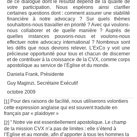
de ce dialogue dont le résultat dépend de la qualité de
votre participation. Nous espérons ainsi clarifier
certaines questions dont : comment assurer une stabilité
financière à notre advocacy ? Sur quels thèmes
souhaitons-nous travailler en priorité ? Avec qui voulons-
nous collaborer et de quelle manière ? Auprès de
quelles instances pouvons-nous et voulons-nous
effectuer notre advocacy international ? Nombreux sont
les défis que nous devrons relever. L’ExCo y voit une
précieuse opportunité pour tous et chacun de discerner
et de contribuer à la croissance de la CVX, comme corps
apostolique au service de l’Église et du monde.
Daniela Frank, Présidente
Guy Maginzi, Secrétaire Exécutif
octobre 2009
Pour des raisons de facilité, nous utiliserons volontiers
[
]
1
cette expression anglaise qui est souvent traduite en
français par « plaidoyer »
“ Notre vie est essentiellement apostolique. Le champ
[
]
2
de la mission CVX n’a pas de limites : elle s’étend à
l’Eglise et au monde, afin d’apporter à tous les hommes la