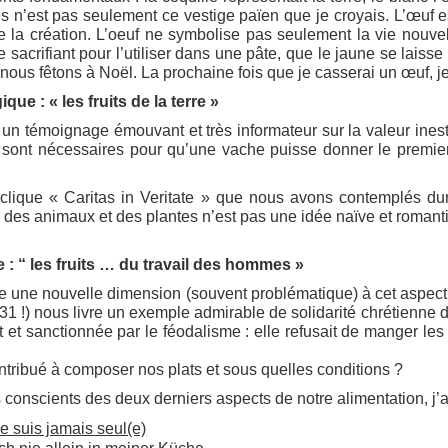
es n’est pas seulement ce vestige païen que je croyais. L’œuf 
 la création. L’oeuf ne symbolise pas seulement la vie nouvel
e sacrifiant pour l’utiliser dans une pâte, que le jaune se laisse
e nous fêtons à Noël. La prochaine fois que je casserai un œuf, j
ue : « les fruits de la terre »
 un témoignage émouvant et très informateur sur la valeur inest
s sont nécessaires pour qu’une vache puisse donner le premier
yclique « Caritas in Veritate » que nous avons contemplés dur
, des animaux et des plantes n’est pas une idée naïve et romanti
 : “ les fruits … du travail des hommes »
e une nouvelle dimension (souvent problématique) à cet aspect. L
1 !) nous livre un exemple admirable de solidarité chrétienne da
rect et sanctionnée par le féodalisme : elle refusait de manger le
tribué à composer nos plats et sous quelles conditions ?
conscients des deux derniers aspects de notre alimentation, j’av
e suis jamais seul(e)