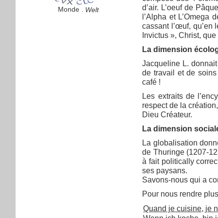
d’air. L’oeuf de Pâqu
Monde .
Welt
l’Alpha et L’Omega de
cassant l’œuf, qu’en l
Invictus », Christ, qu
La dimension écologiq
Jacqueline L. donnait
de travail et de soin
café !
Les extraits de l’enc
respect de la création
Dieu Créateur.
La dimension sociale
La globalisation donn
de Thuringe (1207-123
à fait politically cor
ses paysans.
Savons-nous qui a con
Pour nous rendre plus 
Quand je cuisine, je n