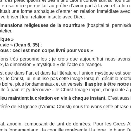
 des prescriptions et des interdictions concernant la nourritur
 sacrifice permettait au prêtre d’avoir part à la vie et la force
tuait une forme archaïque d’entrer en relation immédiate avec la
e brisent leur relation intacte avec Dieu.
imensions religieuses de la nourriture
(hospitalité, permis/
telier.
ique »
a vie » (Jean 6, 35) :
ous : ceci est mon corps livré pour vous »
xions très personnelles ; je crois que aujourd’hui nous avon
, la dimension « mystique » de l’acte de manger.
t que dans l’art et dans la littérature, l’union mystique est sou
le Christ, lui, n’utilise pas cette image lorsqu’Il décrit la relati
 boire, plus fondamentaux et universels.
Il aspire à être notr
eille à pain et j’y découvre…le Christ. Image impie, choquante 
u maintient la création en vie à chaque instant.
C’est aussi 
érée de St Ignace (l’Anima Christi) nous trouvons cette phrase m
nal, anodin, composant de tant de denrées. Pour les Grecs Ancie
 fondamentaux : la coquille représentait la terre, le blanc l’e