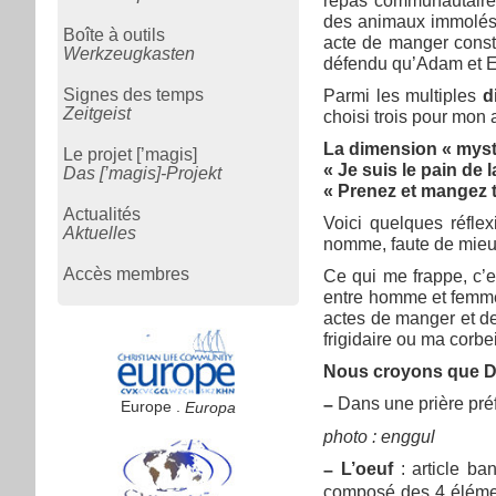
repas communautaires,
des animaux immolés en
Boîte à outils
acte de manger consti
Werkzeugkasten
défendu qu’Adam et Ev
Signes des temps
Parmi les multiples
d
Zeitgeist
choisi trois pour mon a
La dimension « myst
Le projet [’magis]
« Je suis le pain de l
Das [’magis]-Projekt
« Prenez et mangez t
Actualités
Voici quelques réfle
Aktuelles
nomme, faute de mieux
Accès membres
Ce qui me frappe, c’es
entre homme et femme ; 
actes de manger et de
frigidaire ou ma corb
Nous croyons que Die
Dans une prière préf
–
Europe .
Europa
photo : enggul
L’oeuf
: article ba
–
composé des 4 éléments