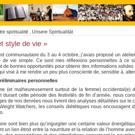
re spiritualité . Unsere Spiritualität
t style de vie »
d communautaire du 3 au 4 octobre, j’avais proposé un atelier
e de vie simple. Ce sont mes réflexions personnelles à ce su
tant de bonnes opportunités pour obtenir des informations solides
qui vise à me rendre un peu plus consciente de, sensible à, atten
éliminaires personnelles
e (et malheureusement surtout de la femme) occidental(e) du
ut durant cette période des festivités de fin d’année, nous co
ges de nos denrées nous livrent des analyses détaillées sur le c
s Weight Watchers, les conseils diététiques nous encouragent
s.
re sont bien plus qu’ingurgiter une certaine valeur énergétique
nt un lien étroit entre la nourriture et la relation de l’homme av