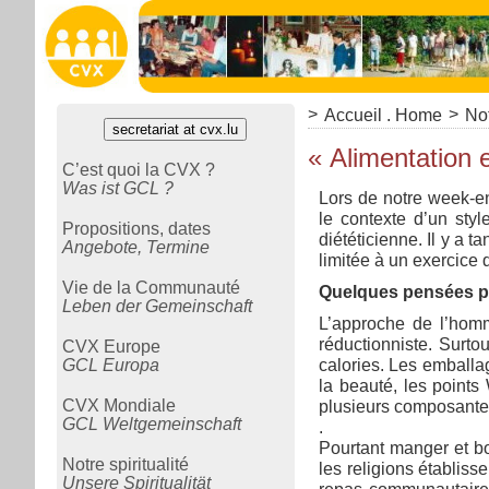
>
>
Accueil . Home
Not
secretariat at cvx.lu
« Alimentation e
C’est quoi la CVX ?
Was ist GCL ?
Lors de notre week-en
le contexte d’un styl
Propositions, dates
diététicienne. Il y a 
Angebote, Termine
limitée à un exercice 
Vie de la Communauté
Quelques pensées pr
Leben der Gemeinschaft
L’approche de l’homm
réductionniste. Surto
CVX Europe
GCL Europa
calories. Les emballa
la beauté, les point
CVX Mondiale
plusieurs composante
GCL Weltgemeinschaft
.
Pourtant manger et boi
Notre spiritualité
les religions établisse
Unsere Spiritualität