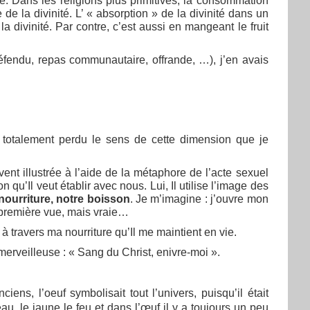
e. Dans les religions plus primitives, la consommation
 de la divinité. L’ « absorption » de la divinité dans un
 divinité. Par contre, c’est aussi en mangeant le fruit
défendu, repas communautaire, offrande, …), j’en avais
s totalement perdu le sens de cette dimension que je
vent illustrée à l’aide de la métaphore de l’acte sexuel
on qu’Il veut établir avec nous. Lui, Il utilise l’image des
e nourriture, notre boisson
. Je m’imagine : j’ouvre mon
à première vue, mais vraie…
à travers ma nourriture qu’Il me maintient en vie.
erveilleuse : « Sang du Christ, enivre-moi ».
ns, l’oeuf symbolisait tout l’univers, puisqu’il était
au, le jaune le feu et dans l’œuf il y a toujours un peu