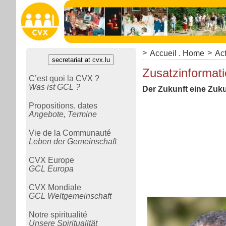
>
>
Accueil . Home
Act
secretariat at cvx.lu
Zusatzinformati
C’est quoi la CVX ?
Was ist GCL ?
Der Zukunft eine Zuku
Propositions, dates
Angebote, Termine
Vie de la Communauté
Leben der Gemeinschaft
CVX Europe
GCL Europa
CVX Mondiale
GCL Weltgemeinschaft
Notre spiritualité
Unsere Spiritualität