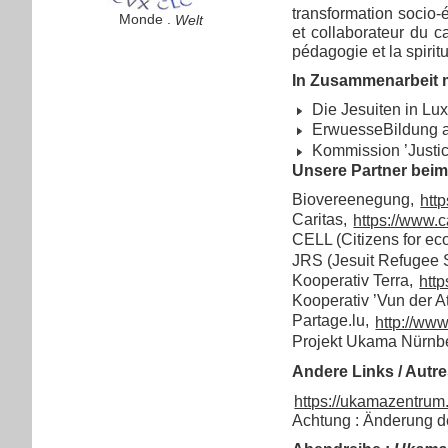
transformation socio-
Monde .
Welt
et collaborateur du ca
pédagogie et la spiritu
In Zusammenarbeit mi
Die Jesuiten in L
ErwuesseBildung 
Kommission ’Justic
Unsere Partner beim 
Biovereenegung,
htt
Caritas,
https://www.ca
CELL (Citizens for eco
JRS (Jesuit Refugee 
Kooperativ Terra,
http
Kooperativ ’Vun der At
Partage.lu,
http://www
Projekt Ukama Nürnbe
Andere Links / Autre
https://ukamazentrum.
Achtung : Änderung d