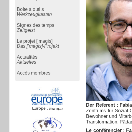
Boîte à outils
Werkzeugkasten
Signes des temps
Zeitgeist
Le projet [’magis]
Das [’magis]-Projekt
Actualités
Aktuelles
Accès membres
Der Referent : Fabi
Europe .
Europa
Zentrums für Sozial-
Bewohner und Mitarbe
Transformation, Pädago
Le conférencier : F