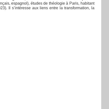
çais, espagnol), études de théologie à Paris, habitant
3). Il s’intéresse aux liens entre la transformation, la