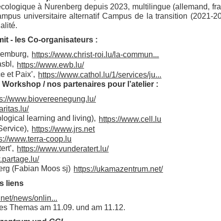
écologique à Nurenberg depuis 2023, multilingue (allemand, fran
mpus universitaire alternatif Campus de la transition (2021-202
alité.
t - les Co-organisateurs :
uxemburg,
https://www.christ-roi.lu/la-commun...
asbl,
https://www.ewb.lu/
e et Paix’,
https://www.cathol.lu/1/services/ju...
Workshop / nos partenaires pour l’atelier :
ps://www.biovereenegung.lu/
ritas.lu/
logical learning and living),
https://www.cell.lu
Service),
https://www.jrs.net
s://www.terra-coop.lu
ert’,
https://www.vunderatert.lu/
.partage.lu/
rg (Fabian Moos sj)
https://ukamazentrum.net/
s liens
net/news/onlin...
es Themas am 11.09. und am 11.12.