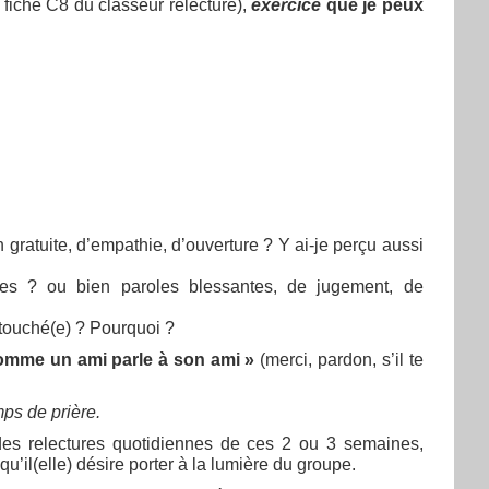
 fiche C8 du classeur relecture),
exercice
que je peux
 gratuite, d’empathie, d’ouverture ? Y ai-je perçu aussi
ves ? ou bien paroles blessantes, de jugement, de
touché(e) ? Pourquoi ?
comme un ami parle à son ami »
(merci, pardon, s’il te
mps de prière.
des relectures quotidiennes de ces 2 ou 3 semaines,
u’il(elle) désire porter à la lumière du groupe.