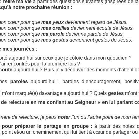
 relire ma vie
à partir des questions suivantes (inspirées de la
usqu’à notre prochaine réunion :
s mon cœur pour que
mes yeux
deviennent regard de Jésus.
s mon cœur pour que
mes oreilles
deviennent écoute de Jésus.
s mon cœur pour que
ma parole
devienne parole de Jésus.
s mon cœur pour que
mes gestes
deviennent gestes de Jésus.
e mes journées :
orté aujourd’hui sur ceux que je côtoie dans mon quotidien ?
’ai rencontrés pour la première fois ?
coute
aujourd’hui ? Puis-je y découvrir des moments d’attention
 mes
paroles
aujourd’hui : paroles d’encouragement, positi
qui m’ont marqué(e) davantage aujourd’hui ? Quels
gestes
m’ont 
 de relecture en me confiant au Seigneur « en lui parlant 
ière de relecture, je peux
noter
l’un ou l’autre point de mon te
 pour préparer le partage en groupe :
à partir des notes 
 point et/ou un cheminement qui lui tient à cœur de partager ou q