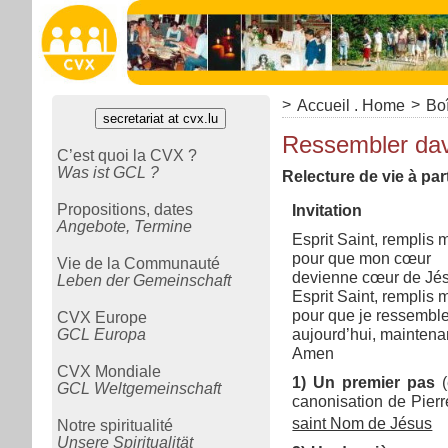
>
>
Accueil . Home
Boî
secretariat at cvx.lu
Ressembler dav
C’est quoi la CVX ?
Was ist GCL ?
Relecture de vie à par
Propositions, dates
Invitation
Angebote, Termine
Esprit Saint, remplis
pour que mon cœur
Vie de la Communauté
devienne cœur de Jé
Leben der Gemeinschaft
Esprit Saint, remplis
pour que je ressemble
CVX Europe
GCL Europa
aujourd’hui, maintenan
Amen
CVX Mondiale
1) Un premier pas
GCL Weltgemeinschaft
canonisation de Pierre
saint Nom de Jésus
Notre spiritualité
Unsere Spiritualität