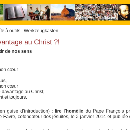
te à outils . Werkzeugkasten
antage au Christ ?!
tir de nos sens
 mon cœur
sus,
 mon cœur
 davantage au Christ,
t et toujours.
(en guise d’introduction) :
lire l’homélie
du Pape François pro
 Favre, cofondateur des jésuites, le 3 janvier 2014 et publiée s