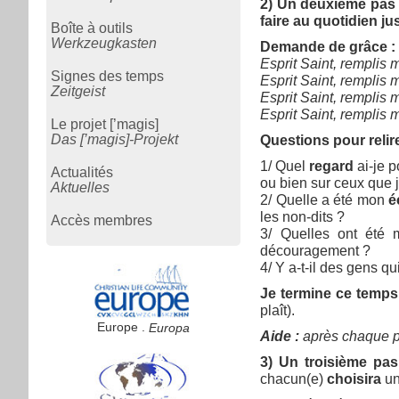
2) Un deuxième pas :
faire au quotidien j
Boîte à outils
Werkzeugkasten
Demande de grâce :
Esprit Saint, rempli
Signes des temps
Esprit Saint, rempli
Zeitgeist
Esprit Saint, rempli
Esprit Saint, rempli
Le projet [’magis]
Das [’magis]-Projekt
Questions pour relir
1/ Quel
regard
ai-je p
Actualités
ou bien sur ceux que j
Aktuelles
2/ Quelle a été mon
é
les non-dits ?
Accès membres
3/ Quelles ont été
découragement ?
4/ Y a-t-il des gens 
Je termine ce temps
plaît).
Europe .
Europa
Aide :
après chaque pr
3) Un troisième pas
chacun(e)
choisira
un