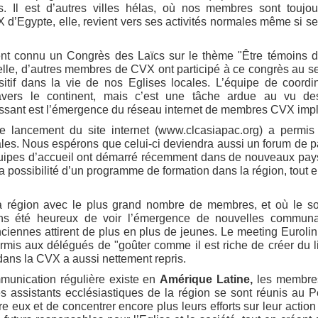
 Il est d’autres villes hélas, où nos membres sont toujour
 d’Egypte, elle, revient vers ses activités normales même si se
 connu un Congrès des Laïcs sur le thème "Être témoins de 
elle, d’autres membres de CVX ont participé à ce congrès au sei
ositif dans la vie de nos Eglises locales. L’équipe de coordi
vers le continent, mais c’est une tâche ardue au vu des
ssant est l’émergence du réseau internet de membres CVX impl
le lancement du site internet (www.clcasiapac.org) a permis 
es. Nous espérons que celui-ci deviendra aussi un forum de p
uipes d’accueil ont démarré récemment dans de nouveaux pays
 possibilité d’un programme de formation dans la région, tout e
 région avec le plus grand nombre de membres, et où le so
ns été heureux de voir l’émergence de nouvelles communa
ennes attirent de plus en plus de jeunes. Le meeting Eurolink
permis aux délégués de "goûter comme il est riche de créer du l
 dans la CVX a aussi nettement repris.
munication régulière existe en
Amérique Latine,
les membres 
es assistants ecclésiastiques de la région se sont réunis au 
re eux et de concentrer encore plus leurs efforts sur leur act