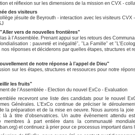
tion et réflexion sur les dimensions de la mission en CVX - coll
née des visiteurs
ège jésuite de Beyrouth - interaction avec les visiteurs CVX - 
SJ
. "Aller vers de nouvelles frontières"
as à l’Assemblée. Prenant appui sur les retours des Communaut
 Mondialisation : pauvreté et inégalité", "La Famille" et "L’Eco
s nos réponses et déciderons par quelles étapes, structures et
nouvellement de notre réponse à l’appel de Dieu"
ssion sur les étapes, structures et ressources pour notre répons
llir les fruits"
ment de l’Assemblée - Election du nouvel ExCo - Evaluation
emblée recevront une liste des candidats pour le nouvel E
mes Générales. L’ExCo continue de préciser le déroulement
e la préparation et de la mise en oeuvre. Nous aurons la joi
t là à titre d’observatrices. Un autre évènement attendu es
e membres à part entière dans la communauté mondiale.
-liban.org) et continuez à prier pour ce processus important da