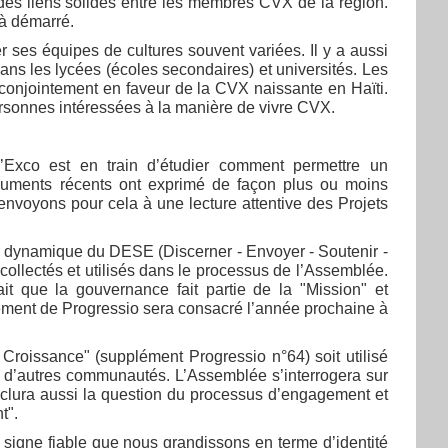
t des liens solides entre les membres CVX de la région.
jà démarré.
r ses équipes de cultures souvent variées. Il y a aussi
dans les lycées (écoles secondaires) et universités. Les
njointement en faveur de la CVX naissante en Haïti.
personnes intéressées à la manière de vivre CVX.
l’Exco est en train d’étudier comment permettre un
cuments récents ont exprimé de façon plus ou moins
nvoyons pour cela à une lecture attentive des Projets
 dynamique du DESE (Discerner - Envoyer - Soutenir -
 collectés et utilisés dans le processus de l’Assemblée.
ait que la gouvernance fait partie de la "Mission" et
lément de Progressio sera consacré l’année prochaine à
Croissance" (supplément Progressio n°64) soit utilisé
 d’autres communautés. L’Assemblée s’interrogera sur
nclura aussi la question du processus d’engagement et
t".
, signe fiable que nous grandissons en terme d’identité