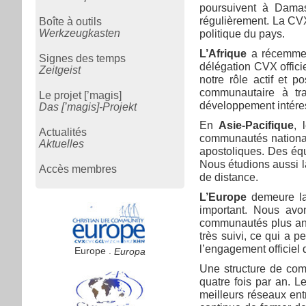
poursuivent à Damas.
régulièrement. La CVX
Boîte à outils
Werkzeugkasten
politique du pays.
L’Afrique
a récemment
Signes des temps
délégation CVX offici
Zeitgeist
notre rôle actif et p
communautaire à tra
Le projet [’magis]
développement intére
Das [’magis]-Projekt
En
Asie-Pacifique
, 
Actualités
communautés national
Aktuelles
apostoliques. Des éq
Nous étudions aussi la
Accès membres
de distance.
L’Europe
demeure la
important. Nous avo
communautés plus anci
très suivi, ce qui a 
l’engagement officiel
Europe .
Europa
Une structure de com
quatre fois par an. L
meilleurs réseaux ent