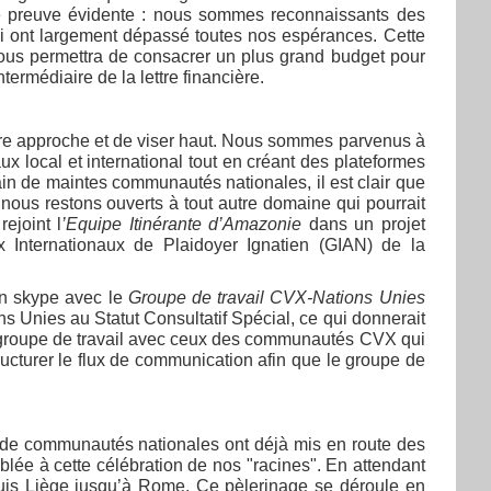
ne preuve évidente : nous sommes reconnaissants des
ui ont largement dépassé toutes nos espérances. Cette
nous permettra de consacrer un plus grand budget pour
termédiaire de la lettre financière.
otre approche et de viser haut. Nous sommes parvenus à
ux local et international tout en créant des plateformes
rain de maintes communautés nationales, il est clair que
ous restons ouverts à tout autre domaine qui pourrait
ejoint l
’Equipe Itinérante d’Amazonie
dans un projet
Internationaux de Plaidoyer Ignatien (GIAN) de la
on skype avec le
Groupe de travail CVX-Nations Unies
s Unies au Statut Consultatif Spécial, ce qui donnerait
s du groupe de travail avec ceux des communautés CVX qui
turer le flux de communication afin que le groupe de
p de communautés nationales ont déjà mis en route des
blée à cette célébration de nos "racines". En attendant
is Liège jusqu’à Rome. Ce pèlerinage se déroule en