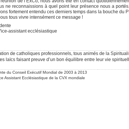
e réunion de l’ExCo, nous avons été en contact quotidienne
us ne reconnaissions à quel point leur présence nous a portés. A t
ns fortement entendu ces derniers temps dans la bouche du Pa
-nous tous vivre intensément ce message !
idente
ice-assistant ecclésiastique
ion de catholiques professionnels, tous animés de la Spirituali
 laïcs faisant preuve d’un bon équilibre entre leur vie spirituel
nte du Conseil Exécutif Mondial de 2003 à 2013
ce Assistant Ecclésiastique de la CVX mondiale