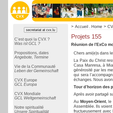
>
>
Accueil . Home
CV
secretariat at cvx.lu
Projets 155
C’est quoi la CVX ?
Was ist GCL ?
Réunion de l’ExCo mo
Propositions, dates
Chers ami(e)s dans le
Angebote, Termine
La Paix du Christ res
Casa Manresa, à Miam
Vie de la Communauté
générosité par les m
Leben der Gemeinschaft
qui sera l’accompagn
échanges. Nous avons
CVX Europe
GCL Europa
Tour d’horizon des 
CVX Mondiale
Après avoir partagé s
GCL Weltgemeinschaft
Au
Moyen-Orient
, l
Assemblée. Ils voient 
Notre spiritualité
fructueusement avec 
Unsere Spiritualität