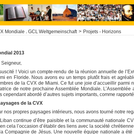
>
X Mondiale . GCL Weltgemeinschaft
Projets - Horizons
ndial 2013
 Seigneur,
suscité ! Voici un compte-rendu de la réunion annuelle de l’E
i en Floride. Nous avons eu un temps plutôt frais et agréab
embres de la CVX de Miami. Ce fut une joie d’accueillir parm
atrice de notre prochaine Assemblée Mondiale. L’Assemblée a
 cependant abordé d’autres sujets importants, comme rapporté
paysages de la CVX
ur nos propres paysages intérieurs, nous avons tourné notre re
e Liban continue d’être paisible et la communauté nationale CV
en cela l’occasion d’établir des liens avec la société chrétienne 
la Compagnie de Jésus. Une nouvelle équipe nationale a ét