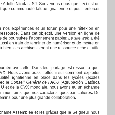
ère Adolfo Nicolas, SJ. Souvenons-nous que ceci est un
nt que communauté laïque ignatienne et pour renforcer
er nos expériences et un forum pour une réflexion en
essource. Dans cet objectif, une version en ligne de
le de poursuivre l’abonnement papier.
Le site web
a été
ssi en train de terminer de numériser et de mettre en
bien, ces archives seront une ressource riche et utile
rnée avec elle. Dans leur partage est ressorti à quel
CVX. Nous avons aussi réfléchi sur comment exploiter
ualité ignatienne en place dans les lycées (écoles
vec le
Conseil Général de l’ACU
(Agrupación Católica
’ACU et de la CVX mondiale, nous avons eu un échange
mmun, ainsi que nos caractéristiques particulières. De
chemins pour une plus grande collaboration.
prochaine Assemblée et les grâces que le Seigneur nous