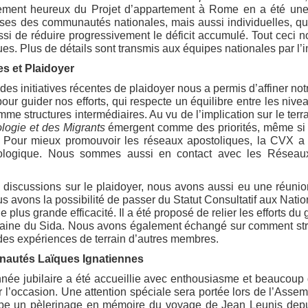
ssement heureux du Projet d’appartement à Rome en a été u
uses des communautés nationales, mais aussi individuelles, q
si de réduire progressivement le déficit accumulé. Tout ceci 
es. Plus de détails sont transmis aux équipes nationales par l’in
s et Plaidoyer
des initiatives récentes de plaidoyer nous a permis d’affiner n
r guider nos efforts, qui respecte un équilibre entre les nivea
me structures intermédiaires. Au vu de l’implication sur le ter
logie et des Migrants
émergent comme des priorités, même si n
on. Pour mieux promouvoir les réseaux apostoliques, la CVX a r
cologique. Nous sommes aussi en contact avec les Réseaux 
 discussions sur le plaidoyer, nous avons aussi eu une réuni
 avons la possibilité de passer du Statut Consultatif aux Nation
e plus grande efficacité. Il a été proposé de relier les effort
aine du Sida. Nous avons également échangé sur comment struc
r des expériences de terrain d’autres membres.
autés Laïques Ignatiennes
nnée jubilaire a été accueillie avec enthousiasme et beaucou
 l’occasion. Une attention spéciale sera portée lors de l’Assem
ope un pèlerinage en mémoire du voyage de Jean Leunis depu