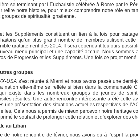
nière se terminant par l’Eucharistie célébrée à Rome par le P
relire notre histoire, pour mieux comprendre notre rôle en ta
s groupes de spiritualité ignatienne.
et les Suppléments constituent un lien à la fois pour partag
haitons qu’un plus grand nombre de membres utilisent cette r
nible gratuitement dès 2014. Il sera cependant toujours possib
ouveau menu principal et une capacité accrue. Nous sommes au
os de Progressio et les Suppléments. Une fois ce projet mené à 
autres groupes
CVX-USA
s’est réunie à Miami et nous avons passé une demi-jou
e la nation elle-même se reflète si bien dans la communauté 
 qui existe dans les nombreux groupes de jeunes de spirit
rsités jésuites. Une autre rencontre intéressante a été celle a
s une présentation des situations actuelles respectives de l
uelles. Cela nous a permis de mieux percevoir notre héritage co
exprimé le souhait de prolonger cette relation et d’explorer des 
le au Liban
e de notre rencontre de février, nous avons eu à l’esprit la 