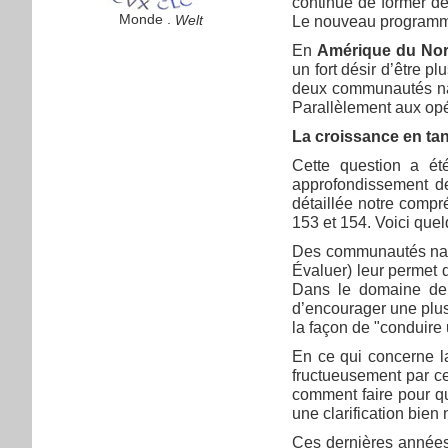
continue de former de
Monde .
Welt
Le nouveau programme 
En
Amérique du No
un fort désir d’être p
deux communautés nat
Parallèlement aux opér
La croissance en ta
Cette question a ét
approfondissement d
détaillée notre compr
153 et 154. Voici quel
Des communautés nati
Évaluer) leur permet
Dans le domaine d
d’encourager une plus
la façon de "conduir
En ce qui concerne 
fructueusement par c
comment faire pour qu
une clarification bie
Ces dernières années