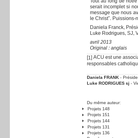
Tout au long de notr
serait incomplet si no
message que nous avo
le Christ". Puissions
Daniela Franck, Prés
Luke Rodrigues, SJ, V
avril 2013
Original : anglais
ACU est une associat
[
]
1
responsables catholiques
Daniela FRANK
- Préside
Luke RODRIGUES sj
- Vi
Du même auteur:
Projets 148
Projets 151
Projets 144
Projets 131
Projets 136