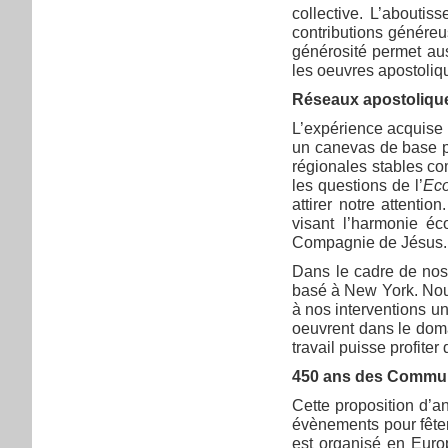
collective. L’abouti
contributions génére
générosité permet aus
les oeuvres apostoliqu
Réseaux apostolique
L’expérience acquise 
un canevas de base pou
régionales stables com
les questions de l’
Eco
attirer notre attenti
visant l’harmonie é
Compagnie de Jésus.
Dans le cadre de nos
basé à New York. Nous
à nos interventions un
oeuvrent dans le dom
travail puisse profite
450 ans des Commun
Cette proposition d’a
évènements pour fêter
est organisé en Eur