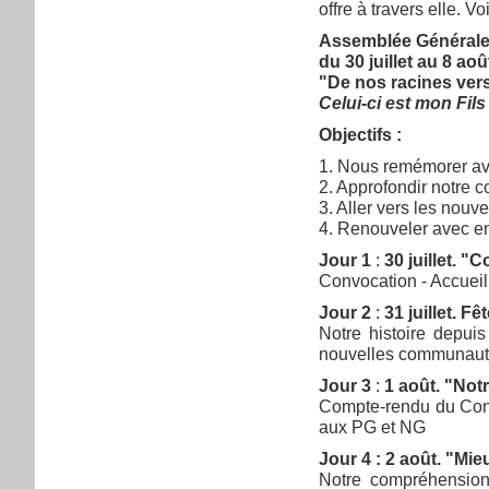
offre à travers elle. 
Assemblée Générale
du 30 juillet au 8 ao
"De nos racines vers
Celui-ci est mon Fils
Objectifs :
1. Nous remémorer ave
2. Approfondir notre c
3. Aller vers les nouv
4. Renouveler avec e
Jour 1
:
30 juillet. 
Convocation - Accueil
Jour 2
:
31 juillet. F
Notre histoire depuis
nouvelles communautés
Jour 3
:
1 août. "Notr
Compte-rendu du Conse
aux PG et NG
Jour 4 : 2 août. "M
Notre compréhension