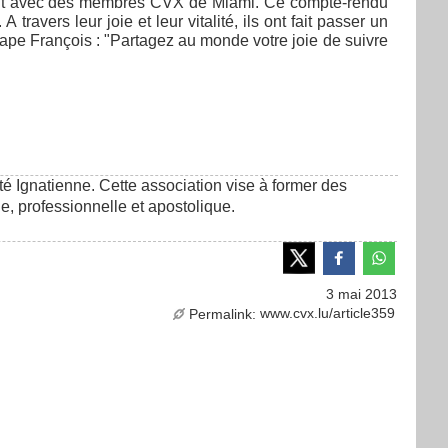
ment avec des membres CVX de Miami. Ce compte-rendu
ravers leur joie et leur vitalité, ils ont fait passer un
pe François : "Partagez au monde votre joie de suivre
té Ignatienne. Cette association vise à former des
le, professionnelle et apostolique.
3 mai 2013
www.cvx.lu/article359
Permalink: