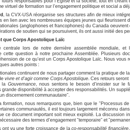
 futurs responsables pour l’Eglise et la société, tout en créan
virtuel de formation sur l’engagement politique et social a dé
rd
, la CVX-USA réorganise ses structures afin de mieux intégre
lus en lien avec les nombreuses équipes jeunes qui fleurissent 
ionales (anglophones et francophones) du Canada oeuvrent co
ations de soutien qui se poursuivent, ils ont aussi initié des 
nt que Corps Apostolique Laïc
é centrale lors de notre dernière assemblée mondiale, et 
e cette question à notre prochaine Assemblée. Plusieurs do
éhension de ce qu’est un Corps Apostolique Laïc. Nous vous re
ques autres points :
onales continuent de nous partager comment la pratique de la
 de
vivre et d’agir comme Corps Apostolique
. Ces retours seront
e la
Gouvernance
, nous sentons le besoin d’insister sur le f
 grande disponibilité à accepter des responsabilités. Un supp
e un discernement communautaire".
la
formation
, nous remarquons que, bien que le "Processus de 
ertaines communautés, il est toujours largement méconnu dans
e ce document important soit mieux exploité. La discussion i
n nécessaire des termes d’engagement "temporaire" et "permanen
 ont vu une forte croissance de la
co-responsabilité financière