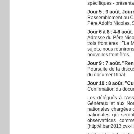
spécifiques - présenta
Jour 5 : 3 août. Jour
Rassemblement au Coll
Père Adolfo Nicolas, 
Jour 6 à 8 : 4-6 août
Adresse du Père Nicol
trois frontières : "La
sujets, nous réuniron
nouvelles frontières.
Jour 9 : 7 août. "Re
Poursuite de la discu
du document final
Jour 10 : 8 août. "Cuei
Confirmation du docu
Les délégués à l’Ass
Généraux et aux Nor
nationales chargées d
nationales qui seron
observatrices comm
(http://liban2013.cvx