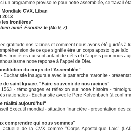
Voici un programme provisoire pour notre assemblée, ce travail ét
 Mondiale CVX, Liban
ût 2013
 les frontières"
 bien-aimé. Écoutez-le (Mc 9, 7)
c gratitude nos racines et comment nous avons été guidés à tr
ompréhension de ce que signifie être un corps apostolique laïc
elles frontières qui sont autant de défis et d’appels pour nous au
nthousiasme notre réponse à l’appel de Dieu
"Constitution du corps de l’Assemblée"
 - Eucharistie inaugurale avec le patriarche maronite - présen
ête de saint Ignace. "Faire souvenir de nos racines"
 1563 - témoignages et réflexion sur notre histoire - témoign
 nationales - Eucharistie avec le Père Kolvenbach (à confirm
e réalité aujourd’hui"
il Exécutif mondial - situation financière - présentation des
ieux comprendre qui nous sommes"
 actuelle de la CVX comme "Corps Apostolique Laïc" (LAB 