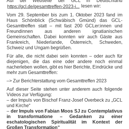
Auf der Webseite der GCL in Deutschland
lesen wir:
https://gcl.de/gesamttreffen-2023-i...
Vom 29. September bis zum 1. Oktober 2023 fand im
Haus Schönblick (Schwäbisch Gmünd) das GCL-
Gesamttreffen statt – mit fast 200 GCLer:innen und
Freundinnen aus anderen ignatianischen
Gemeinschaften. Dabei konnten wir auch Gäste aus
Frankreich, Niederlande, Österreich, Schweden,
Schweiz und Ungarn begrüßen.
Für alle, die nicht dabei sein konnten – oder auch für
diejenigen, die das eine oder andere noch einmal
nacherleben wollen, gibt es hier Berichte, Eindrücke und
mehr zum Gesamttreffen:
–> Zur Berichterstattung vom Gesamttreffen 2023
Auf dieser Seite stehen unter anderem auch folgende
Videos zur Verfügung:
– der Impuls von Bischof Franz-Josef Overbeck zu „GCL
und Kirche“
–
der Impuls von Fabian Moos SJ zu Contemplativus
in transformatione – Gedanken zu einer
eschatologischen Spiritualität im Kontext der
Großen Transformation“