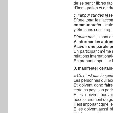
de se sentir libres f
d’immigration et de dro
c. l’appui sur des rés
D’une part
les accom
communautés
locale
y être sans cesse repr
D’autre part
ils sont a
A informer les autre
A avoir une parole p
En participant même m
relations international
En prenant appui sur l
3. manifester certain
« Ce n’est pas le spir
Les personnes qui ac
Et doivent donc
fair
certains pays, on parl
Elles doivent pouvoi
nécessairement de grat
Il est important qu’e
Elles doivent aussi bi