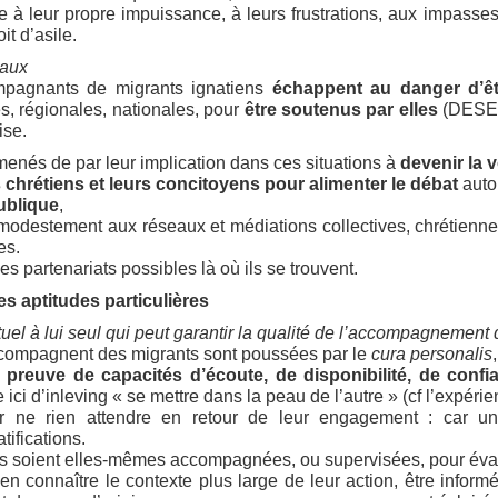
ace à leur propre impuissance, à leurs frustrations, aux impasse
it d’asile.
eaux
pagnants de migrants ignatiens
échappent au danger d’êt
s, régionales, nationales, pour
être soutenus par elles
(DESE
ise.
menés de par leur implication dans ces situations à
devenir la 
s chrétiens et leurs concitoyens pour alimenter le débat
auto
ublique
,
odestement aux réseaux et médiations collectives, chrétiennes e
es.
es partenariats possibles là où ils se trouvent.
es aptitudes particulières
ituel à lui seul qui peut garantir la qualité de l’accompagnement
compagnent des migrants sont poussées par le
cura personalis
e preuve de capacités d’écoute, de disponibilité, de con
e ici d’inleving « se mettre dans la peau de l’autre » (cf l’expér
r ne rien attendre en retour de leur engagement : car une 
ifications.
lles soient elles-mêmes accompagnées, ou supervisées, pour é
en connaître le contexte plus large de leur action, être inform