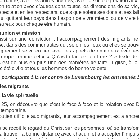
 nature, avec les autres proches, avec la société (relation aux i
e en relation avec d’autres dans toutes les dimensions de sa vie
especté et en les respectant, quels que soient ses dons et ses fa
qui quittent leur pays dans l’espoir de vivre mieux, ou de vivre
heureux pour chaque être humain.
munion et mission
ssi sur une conviction : l’accompagnement des migrants ne p
e, dans des communautés qui, selon les lieux où elles se trouve
agnement se vit en lien avec les appels de nombreux évêques
Europe comme celui « Qu’as-tu fait de ton frère ? » texte de
s est de plus en plus une des manières de faire l’Eglise, à l
ociété civile et tous les hommes de bonne volonté.
participants à la rencontre de Luxembourg les ont menés à 
es migrants
la vie spirituelle
25, on découvre que c’est le face-à-face et la relation avec 
ntemporains.
utien difficile aux migrants, leur accompagnement est à ancrer 
où se reçoit le regard du Christ sur les personnes, où se transfo
e à trouver la bonne distance avec chacun, et à accepter l’impui