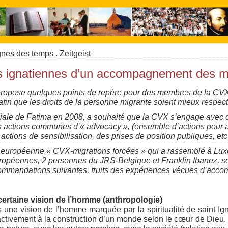
nes des temps . Zeitgeist
es ignatiennes d’un accompagnement des m
 propose quelques points de repère pour des membres de la CVX 
afin que les droits de la personne migrante soient mieux respec
le de Fatima en 2008, a souhaité que la CVX s’engage avec dé
es actions communes d’« advocacy », (ensemble d’actions pour 
actions de sensibilisation, des prises de position publiques, et
 européenne « CVX-migrations forcées » qui a rassemblé à Lux
opéennes, 2 personnes du JRS-Belgique et Franklin Ibanez, sec
ommandations suivantes, fruits des expériences vécues d’accom
certaine vision de l’homme (anthropologie)
s une vision de l’homme marquée par la spiritualité de saint Ign
r activement à la construction d’un monde selon le cœur de Dieu. 