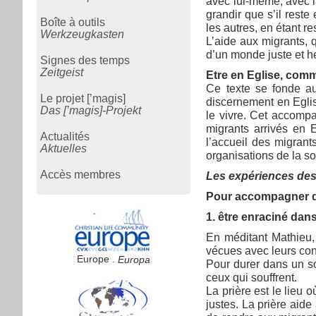
avec lui-même, avec la
grandir que s’il rest
Boîte à outils
les autres, en étant r
Werkzeugkasten
L’aide aux migrants, 
d’un monde juste et 
Signes des temps
Zeitgeist
Etre en Eglise, com
Ce texte se fonde au
Le projet [’magis]
discernement en Eglis
Das [’magis]-Projekt
le vivre. Cet accomp
migrants arrivés en 
Actualités
l’accueil des migrant
Aktuelles
organisations de la s
Accès membres
Les expériences des 
Pour accompagner d
1. être enraciné dans 
En méditant Mathieu, 
vécues avec leurs co
Europe .
Europa
Pour durer dans un so
ceux qui souffrent.
La prière est le lieu 
justes. La prière aid