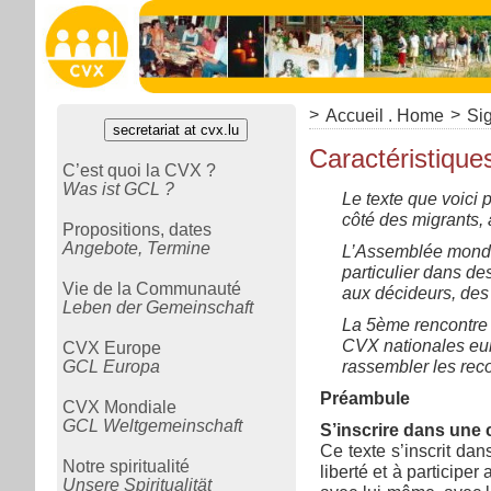
>
>
Accueil . Home
Sig
secretariat at cvx.lu
Caractéristiqu
C’est quoi la CVX ?
Was ist GCL ?
Le texte que voici
côté des migrants, 
Propositions, dates
Angebote, Termine
L’Assemblée mondia
particulier dans d
Vie de la Communauté
aux décideurs, des 
Leben der Gemeinschaft
La 5ème rencontre
CVX nationales eur
CVX Europe
GCL Europa
rassembler les rec
Préambule
CVX Mondiale
GCL Weltgemeinschaft
S’inscrire dans une 
Ce texte s’inscrit dan
Notre spiritualité
liberté et à participe
Unsere Spiritualität