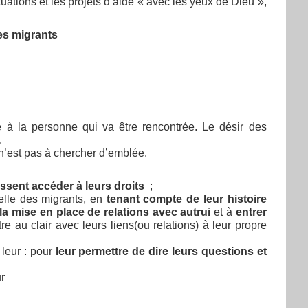
tuations et les projets d’aide « avec les yeux de Dieu »,
es migrants
à la personne qui va être rencontrée. Le désir des
.
 n’est pas à chercher d’emblée.
issent accéder à leurs droits
;
uelle des migrants, en
tenant compte de leur histoire
 la mise en place de relations avec autrui
et à
entrer
e au clair avec leurs liens(ou relations) à leur propre
 leur : pour
leur permettre de dire leurs questions et
ur