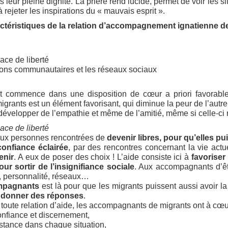
 leur pleine dignité. La prière rend lucide, permet de voir les si
à rejeter les inspirations du « mauvais esprit ».
actéristiques de la relation d’accompagnement ignatienne d
pace de liberté
ations communautaires et les réseaux sociaux
commence dans une disposition de cœur a priori favorable 
grants est un élément favorisant, qui diminue la peur de l’autre
 développer de l’empathie et même de l’amitié, même si celle-ci
pace de liberté
e aux personnes rencontrées de
devenir libres, pour qu’elles pu
confiance éclairée
, par des rencontres concernant la vie act
enir
. A eux de poser des choix ! L’aide consiste ici à
favoriser
r sortir de l’insignifiance sociale
. Aux accompagnants d’êtr
le, personnalité, réseaux…
mpagnants
est là pour que les migrants puissent aussi avoir la
r donner des réponses
.
oute relation d’aide, les accompagnants de migrants ont à cœ
onfiance et discernement,
istance dans chaque situation,