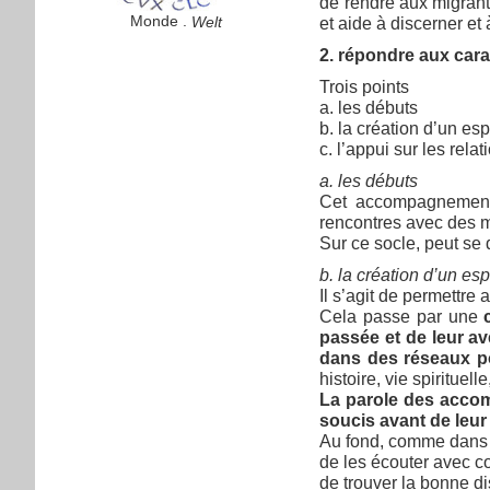
de rendre aux migrants
Monde .
Welt
et aide à discerner et 
2. répondre aux car
Trois points
a. les débuts
b. la création d’un es
c. l’appui sur les rel
a. les débuts
Cet accompagnement 
rencontres avec des mi
Sur ce socle, peut se
b. la création d’un es
Il s’agit de permettr
Cela passe par une
passée et de leur av
dans des réseaux pou
histoire, vie spirituel
La parole des acco
soucis avant de leu
Au fond, comme dans t
de les écouter avec c
de trouver la bonne d