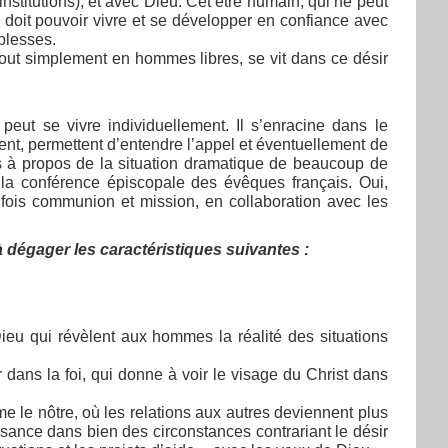
nstitutions), et avec Dieu. Cet être humain, qui ne peut
, doit pouvoir vivre et se développer en confiance avec
iblesses.
 tout simplement en hommes libres, se vit dans ce désir
eut se vivre individuellement. Il s’enracine dans le
nt, permettent d’entendre l’appel et éventuellement de
 à propos de la situation dramatique de beaucoup de
 la conférence épiscopale des évêques français. Oui,
a fois communion et mission, en collaboration avec les
dégager les caractéristiques suivantes :
Dieu qui révèlent aux hommes la réalité des situations
dans la foi, qui donne à voir le visage du Christ dans
rme le nôtre, où les relations aux autres deviennent plus
ssance dans bien des circonstances contrariant le désir