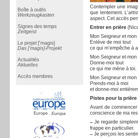
Contempler une image
Boîte à outils
que lentement. L’arti
Werkzeugkasten
aspect. Cet accès per
Signes des temps
Entrer en prière
(Nico
Zeitgeist
Mon Seigneur et mon 
Enlève de moi tout
Le projet [’magis]
ce qui m’empêche à all
Das [’magis]-Projekt
Mon Seigneur et mon 
Actualités
Donne-moi tout
Aktuelles
ce qui me mène à toi.
Accès membres
Mon Seigneur et mon 
Prends-moi à moi
et donne-moi entièreme
Pistes pour la prièr
Avant de commencer à 
conscience de ma respi
Europe .
Europa
Je regarde simplemen
–
frappe en particulier.
Je perçois les senti
–