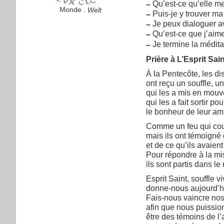
Qu’est-ce qu’elle me
–
Monde .
Welt
Puis-je y trouver ma
–
Je peux dialoguer av
–
Qu’est-ce que j’aime
–
Je termine la médita
–
Prière à L’Esprit Sai
À la Pentecôte, les di
ont reçu un souffle, 
qui les a mis en mou
qui les a fait sortir p
le bonheur de leur am
Comme un feu qui court
mais ils ont témoigné 
et de ce qu’ils avaien
Pour répondre à la mis
ils sont partis dans le
Esprit Saint, souffle vi
donne-nous aujourd’
Fais-nous vaincre nos
afin que nous puission
être des témoins de l’