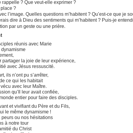
 rappelle ? Que veut-elle exprimer ?
 place ?
ec l’image. Quelles questions m’habitent ? Qu’est-ce que je sou
rais dire à Dieu des sentiments qui m’habitent ? Puis-je entendre
tion par un geste ou une prière.
nt
sciples réunis avec Marie
un dynamisme
vement,
our partager la joie de leur expérience,
itié avec Jésus ressuscité.
, ils n’ont pu s’arrêter,
de ce qui les habitait
t vécu avec leur Maître.
sion qu’Il leur avait confiée,
 monde entier pour faire des disciples.
vant et vivifiant du Père et du Fils,
hui le même dynamisme !
 peurs ou nos hésitations
s à notre tour
amitié du Christ